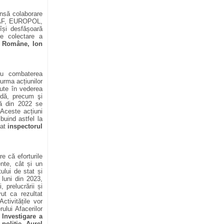
ânsă colaborare
(OLAF, EUROPOL,
își desfășoară
de colectare a
e Române, Ion
tru combaterea
urma acțiunilor
nute în vederea
dă, precum şi
ră din 2022 se
 Aceste acțiuni
buind astfel la
rat
inspectorul
e că eforturile
ente, cât și un
ului de stat și
 luni din 2023,
, prelucrării și
vut ca rezultat
tivitățile vor
ului Afacerilor
 Investigare a
poliţie Aurel