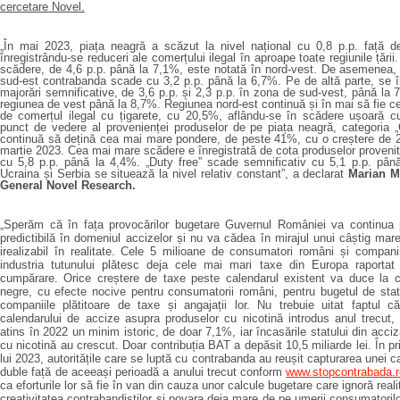
cercetare Novel.
„În mai 2023, piața neagră a scăzut la nivel național cu 0,8 p.p. față d
înregistrându-se reduceri ale comerțului ilegal în aproape toate regiunile țări
scădere, de 4,6 p.p. până la 7,1%, este notată în nord-vest. De asemenea,
sud-est contrabanda scade cu 3,2 p.p. până la 6,7%. Pe de altă parte, se î
majorări semnificative, de 3,6 p.p. și 2,3 p.p. în zona de sud-vest, până la 
regiunea de vest până la 8,7%. Regiunea nord-est continuă și în mai să fie c
de comerțul ilegal cu țigarete, cu 20,5%, aflându-se în scădere ușoară cu
punct
de vedere al provenienței produselor de pe piața neagră, categoria 
continuă să dețină cea mai mare pondere, de peste 41%, cu o creștere de 2
martie 2023. Cea mai mare scădere e înregistrată de cota produselor proveni
cu 5,8 p.p. până la 4,4%. „Duty free” scade semnificativ cu 5,1 p.p. până
Ucraina
ș
i Serbia se situează la nivel relativ constant”, a declarat
Marian M
General Novel Research.
„Sperăm că în fața provocărilor bugetare Guvernul României va continua po
predictibilă în domeniul accizelor și nu va cădea în mirajul unui câștig mare
irealizabil în realitate. Cele 5 milioane de consumatori români și compani
industria tutunului plătesc deja cele mai mari taxe din Europa raportat
cumpărare. Orice creștere de taxe peste calendarul existent va duce la cr
negre, cu efecte nocive pentru consumatorii români, pentru bugetul de stat
companiile plătitoare de taxe și angajații lor. Nu trebuie uitat faptul c
calendarului de accize asupra produselor cu nicotină introdus anul trecut
atins în 2022 un minim istoric, de doar 7,1%, iar încasările statului din acci
cu nicotină au crescut. Doar contribuția BAT a depăsit 10,5 miliarde lei. În p
lui 2023, autoritățile care se luptă cu contrabanda au reușit capturarea unei c
duble față de aceeași perioadă a anului trecut conform
www.stopcontrabada.r
ca eforturile lor să fie în van din cauza unor calcule bugetare care ignoră reali
creativitatea contrabandiștilor și povara deja mare de pe umerii consumatorilor