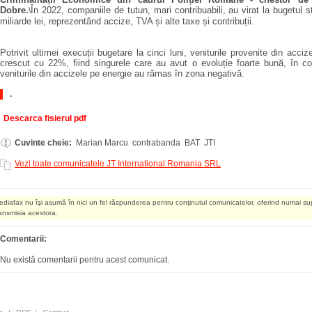
Dobre.
În 2022, companiile de tutun, mari contribuabili, au virat la bugetul s
\
miliarde lei, reprezentând accize, TVA și alte taxe și contribuții.
Potrivit ultimei execuții bugetare la cinci luni, veniturile provenite din acci
crescut cu 22%, fiind singurele care au avut o evoluție foarte bună, în con
veniturile din accizele pe energie au rămas în zona negativă.
.
Descarca fisierul pdf
Cuvinte cheie:
Marian Marcu contrabanda BAT JTI
Vezi toate comunicatele JT International Romania SRL
ediafax nu îşi asumă în nici un fel răspunderea pentru conţinutul comunicatelor, oferind numai su
ransmisia acestora.
Comentarii:
Nu există comentarii pentru acest comunicat.