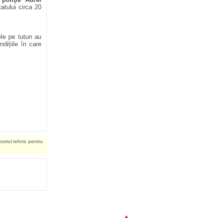
tatului circa 20
zele pe tutun au
dițiile în care
portul tehnic pentru