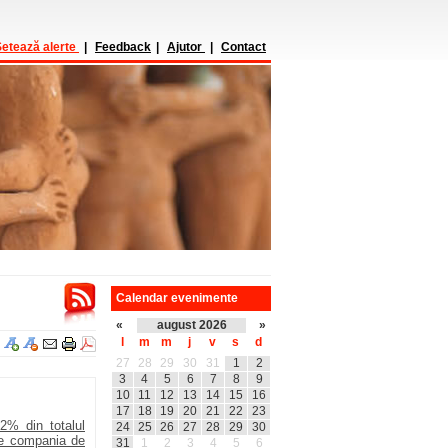
etează alerte
|
Feedback
|
Ajutor
|
Contact
Calendar evenimente
«
august 2026
»
l
m
m
j
v
s
d
27
28
29
30
31
1
2
3
4
5
6
7
8
9
10
11
12
13
14
15
16
17
18
19
20
21
22
23
2% din totalul
24
25
26
27
28
29
30
de compania de
31
1
2
3
4
5
6