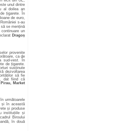
 ilicit din UE,
ste un
ul dintre
u al doilea an
 de țigarete.
În
ilioane de euro,
e României s-au
i să se mențină
 continuare un
declarat
Dragoș
elor provenite
orătoare, ca de
a sud-vest. În
hete de
ț
igarete.
rturi susținute
ză dezvoltarea
ităților să fie
ă, dat fiind că
 Pirau, Market
 în următoarele
t și în această
rete și produse
instituțiile și
cadrul Biroului
bandă, în două