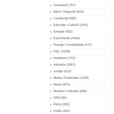
Avocatură
(787)
Bănci / Asigurări
(810)
Construcţii
(985)
Educaţie / Cultură
(1841)
Energie
(403)
Evenimente
(4366)
Finanţe / Contabilitate
(437)
IT&C
(2038)
Imobiliare
(742)
Industrie
(1062)
Justiţie
(610)
Media / Publicitate
(1409)
Mediu
(875)
Monden / Lifestyle
(668)
ONG
(84)
Petrol
(265)
Politic
(492)