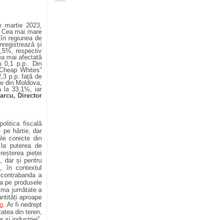
e martie 2023,
i. Cea mai mare
 în regiunea de
nregistrează și
7,5%, respectiv
ea mai afectată
 0,1 p.p.. Din
„Cheap Whites”
,3 p.p. față de
te din Moldova,
 la 33,1%, iar
arcu, Director
litica fiscală
 pe hârtie, dar
ile corecte din
 la puterea de
eșterea pieței
, dar și pentru
ă, în contextul
, contrabanda a
za pe produsele
rima jumătate a
antități aproape
o
. Ar fi nedrept
tatea din teren,
 și industriei”,