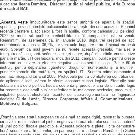
a declarat
Ileana Dumitru, Director juridic și relații publice, Aria Europ
din cadrul BAT.
„Această veste
îmbucurătoare este serios umbrită de apariția în spațiul
speculații privind intențiile politicienilor de a crește din nou accizele. Ream
recentă creștere a accizelor a fost în aprilie, conform calendarului pe cinci
2022 și menit să confere predictibilitate atât companiilor, cât și venitu
Reamintim, de asemenea că, în ianuarie 2010, după trei creșteri de acci
contrabanda a ajuns la 36,2%, iar veniturile bugetare s-au diminuat cu pest
euro. Sperăm ca noul guvern să nu repete această greșeală, mai ales 
înregistrează o ușoară scădere a pieței negre, după majorările consecutiv
până în martie. JTI desfășoară, încă din 2011, campanii publice pentru crește
informare cu privire la efectele negative ale comerțului ilegal. Peste 60 d
instruiți pentru depistarea țigaretelor, drogurilor, numerarului și a muniției
punctele vamale din toată țara, cu sprijinul JTI.
Suntem prima companie de
semnat, începând cu anul 2005, Protocoale pentru combaterea contrabandei, 
de aplicare a legii,
cărora le oferim constant suport logistic. Eforturile autor
dublate însă de o politică fiscală coerentă și predictibilă și de un cadru legisl
iar recentele declarații publice referitoare la majorarea accizelor, precum și 
inițiative populist-electorale recente de supra-reglementare ne îngrijore
declarat
Gilda
Lazăr, Director Corporate Affairs & Communications
Moldova și Bulgaria.
„
România este statul european cu cele mai scumpe țigări, raportat la putere
iar nivelul minim istoric al pieței negre s-a datorat efortului susținut al autorită
și unei politici fiscale predictibile. Această scădere a pieței ilicite demonstr
bună securizare a frontierelor, un pas esențial în aderarea României la Sc