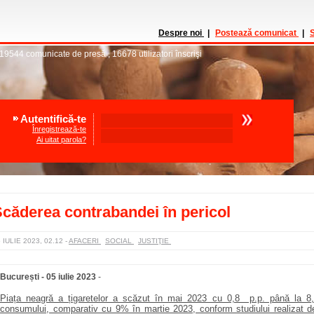
Despre noi
|
Postează comunicat
|
S
19544
comunicate de presă
,
16678
utilizatori înscrişi
Autentifică-te
Înregistrează-te
Ai uitat parola?
căderea contrabandei în pericol
 IULIE 2023, 02.12
-
AFACERI
SOCIAL
JUSTIŢIE
București - 05 iulie 2023
-
Piața neagră a țigaretelor a scăzut în mai 2023 cu 0,8 p.p. până la 8,
consumului, comparativ cu 9% în martie 2023, conform studiului realizat 