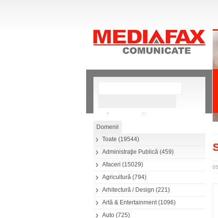
»
Căutare avansată
Toate
(19544)
S
Administraţie Publică
(459)
Afaceri
(15029)
05
Agricultură
(794)
Arhitectură / Design
(221)
Artă & Entertainment
(1096)
Auto
(725)