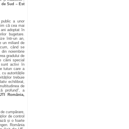
a de Sud – Est
 public a unor
intim că cea mai
 ani adoptat în
rilor bugetare.
ze într-un an,
e un miliard de
acum, când se
e din noiembrie
rea gradului de
e câini special
 sunt activi în
 tutun care a
cu autoritățile
ităților trebuie
ativ echilibrat,
multitudinea de
ază profund
”, a
 JTI România,
a de cumpărare,
ților de control
ează și o foarte
hengen. România