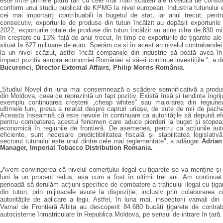
este între primele patru țări cu cele mai mari scăderi ale nivelului de consum
conform
unui
studiu publicat de KPMG
la nivel european
.
Industria tutunului
e
cei mai
importan
ți
contribuabil
i
la bugetul de stat
, iar anul trecut
, pentr
consecutiv, exporturile de produse din tutun încălzit au depășit exporturile
2022
, exporturile totale de produse din tutun încălzit au atins cifra de 830 m
în creștere cu 13% față de anul trecut, în timp ce exporturile de țigarete al
situat la 627 milioane de euro. Sperăm ca și în acest an nivelul contrabande
la un nivel scăzut
, astfel încât companiile din industrie să poată avea
în
impact pozitiv asupra economiei
României și să-și continue investițiile
.”, a 
Bucurenci, Director External Affairs, Philip Morris România
.
„
Studiul Novel din luna mai consemnează o scădere semnificativă a produs
din Moldova, ceea ce reprezintă un fapt pozitiv. Există însă și tendințe îngrij
exemplu continuarea creșterii „cheap whites” sau majorarea din regiune
ultimele luni, presa a relatat despre capturi uriașe, de sute de mii de pac
Aceasta înseamnă că este nevoie în continuare ca autoritățile să depună efo
pentru combaterea acestui fenomen care aduce pierderi la buget și stopea
economică în regiunile de frontieră. De asemenea, pentru ca acțiunile autor
eficiente, sunt necesare predictibilitatea fiscală și stabilitatea legislativ
sectorul tutunului este unul dintre cele mai reglementate
", a adăugat
A
drian
Manager, Imperial Tobacco Distribution Romania.
„Avem convingerea că nivelul comerțului ilegal cu țigarete se va menține și
luni la un procent redus, așa cum a fost în ultimii trei ani. Am continua
perioadă să derulăm acțiuni specifice de combatere a traficului ilegal cu țiga
din tutun, prin mijloacele avute la dispoziție, inclusiv prin colaborarea cu 
autoritățile de aplicare a legii. Astfel, î
n luna mai, inspectorii vamali din 
Vamal de Frontieră Albița au descoperit 84.680 bucăți ţigarete de contra
autocisterne înmatriculate în Republica Moldova, pe sensul de intrare în țară.