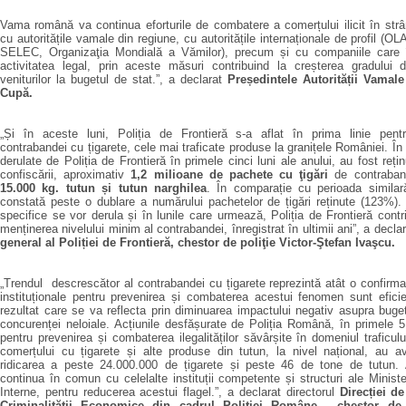
Vama română va continua eforturile de combatere a comerțului ilicit în str
cu autoritățile vamale din regiune, cu autoritățile internaționale de profil 
SELEC, Organizaţia
Mondial
ă
a
Vămilor), precum și cu companiile care 
activitatea legal, prin aceste măsuri contribuind la creșterea gradului 
veniturilor la bugetul de stat.”, a declarat
Președintele Autorității Vamal
Cupă.
„Și în aceste luni, Poliția de Frontieră s-a aflat în prima linie pen
contrabandei cu țigarete, cele mai traficate produse la granițele României. În 
derulate de Poliția de Frontieră în primele cinci luni ale anului, au fost reți
confiscării, aproximativ
1,2 milioane de pachete cu ţigări
de contraban
15.000
kg. tutun și tutun narghilea
. În comparație cu perioada simila
constată peste o dublare
a numărului pachetelor de țigări reținute (123%).
specifice se vor derula și în lunile care urmează, Poliția de Frontieră contri
menținerea nivelului minim al contrabandei, înregistrat în ultimii ani”, a decla
general al Poliției de Frontieră, chestor de poliţie Victor-Ştefan Ivaşcu.
„Trendul descrescător al contrabandei cu țigarete reprezintă atât o confirmar
instituționale pentru prevenirea și combaterea acestui fenomen sunt efici
rezultat care se va reflecta prin diminuarea impactului negativ asupra buget
concurenței neloiale. Acțiunile desfășurate de Poliția Română, în primele 5
pentru prevenirea și combaterea ilegalităților săvârșite în domeniul traficului
comerțului cu țigarete și alte produse din tutun, la nivel național, au a
ridicarea a peste 24.000.000 de țigarete și peste 46 de tone de tutun. Ac
continua în comun cu celelalte instituții competente și structuri ale Minister
Interne, pentru reducerea acestui flagel.”, a declarat directorul
Direcției de
Criminalității Economice din cadrul Poliției Române - chestor de 