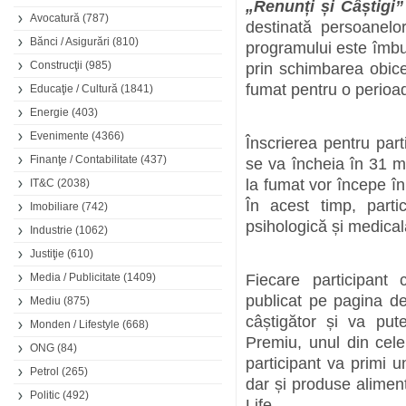
„Renunți și Câștigi”
Avocatură
(787)
destinată persoanelo
Bănci / Asigurări
(810)
programului este îmbună
Construcţii
(985)
prin schimbarea obice
fumat pentru o perioa
Educaţie / Cultură
(1841)
Energie
(403)
Evenimente
(4366)
Înscrierea pentru part
Finanţe / Contabilitate
(437)
se va încheia în 31 
la fumat vor începe în
IT&C
(2038)
În acest timp, partic
Imobiliare
(742)
psihologică și medical
Industrie
(1062)
Justiţie
(610)
Media / Publicitate
(1409)
Fiecare participant
publicat pe pagina d
Mediu
(875)
câștigător și va put
Monden / Lifestyle
(668)
Premiu, unul din cel
ONG
(84)
participant va primi u
Petrol
(265)
dar și produse alimen
Politic
(492)
Life.