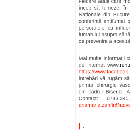
Fiecare adult care mo
încep să fumeze. În 
Naționale din Bucure
conferință antifumat 
persoanele cu influe
fumatului asupra sănătă
de prevenire a acestu
Mai multe informații 
de internet www.
renu
https://www.facebook.
întrebări vă rugăm să
primar chirurgie vas
din cadrul Bisericii
Contact: 0743.3
anamaria.zanfir@adven
.