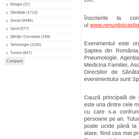
Religie
(37)
Sănătate
(1713)
Înscrierile la 
Social
(9496)
ul
www.renuntisicastig
Sport
(577)
Ştiinţă / Cercetare
(199)
Evenimentul este or
Tehnologie
(2245)
Șaptea din România,
Turism
(647)
Pneumologie, Agenția
Medicina Familiei, Asoc
Direcțiilor de Sănăt
evenimentului sunt Sp
Cauză principală de 
este una dintre cele m
cu care s-a confru
persoane pe an. Tutun
poate ucide până la 
atare, fiind cea mai p