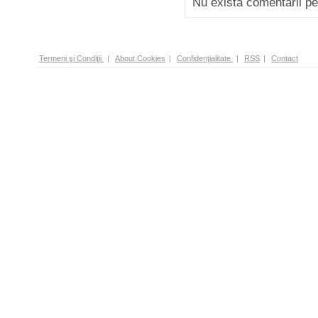
Nu există comentarii p
Termeni şi Condiţii
|
About Cookies
|
Confidenţialitate
|
RSS
|
Contact