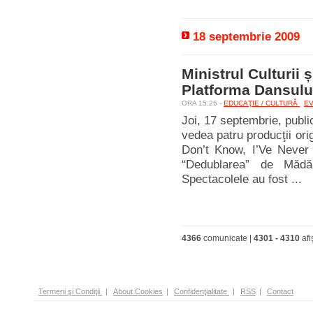
18 septembrie 2009
Ministrul Culturii 
Platforma Dansul
ORA 15.26 -
EDUCAŢIE / CULTURĂ
E
Joi, 17 septembrie, publ
vedea patru producţii or
Don’t Know, I’Ve Never
“Dedublarea” de Măd
Spectacolele au fost ...
4366
comunicate |
4301
-
4310
afi
Termeni şi Condiţii
|
About Cookies
|
Confidenţialitate
|
RSS
|
Contact