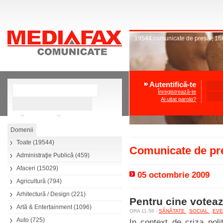
19544
comunicate de presă
,
16
Autentifică-te
Înregistrează-te
Ai uitat parola?
»
Căutare avansată
Toate
(19544)
Comunicate de pr
Administraţie Publică
(459)
Afaceri
(15029)
05 octombrie 2009
Agricultură
(794)
Arhitectură / Design
(221)
Pentru cine votea
Artă & Entertainment
(1096)
ORA 11.56 -
SĂNĂTATE
SOCIAL
EVE
Auto
(725)
In context de criza poli