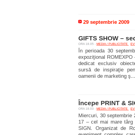
29 septembrie 2009
GIFTS SHOW – secr
ORA 18.05 -
MEDIA / PUBLICITATE
EV
În perioada 30 septemb
expoziţional ROMEXPO – 
dedicat exclusiv obiec
sursă de inspiraţie pent
oamenii de marketing ş..
Începe PRINT & SI
ORA 18.03 -
MEDIA / PUBLICITATE
EV
Miercuri, 30 septembrie 
17 – cel mai mare târg 
SIGN. Organizat de R
eveniment complex care