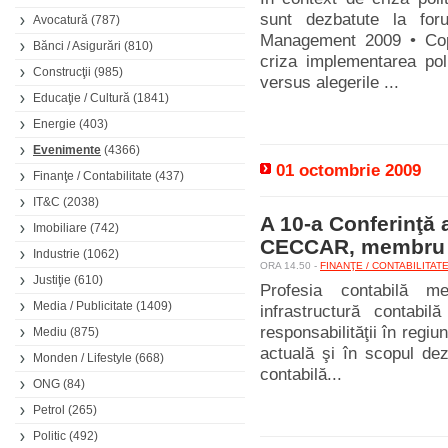
sunt dezbatute la for
Avocatură
(787)
Management 2009 • Copii
Bănci / Asigurări
(810)
criza implementarea pol
Construcţii
(985)
versus alegerile ...
Educaţie / Cultură
(1841)
Energie
(403)
Evenimente
(4366)
01 octombrie 2009
Finanţe / Contabilitate
(437)
IT&C
(2038)
A 10-a Conferinţă 
Imobiliare
(742)
CECCAR, membru 
Industrie
(1062)
ORA 14.50 -
FINANŢE / CONTABILITAT
Justiţie
(610)
Profesia contabilă me
Media / Publicitate
(1409)
infrastructură contabil
responsabilităţii în regi
Mediu
(875)
actuală şi în scopul dezb
Monden / Lifestyle
(668)
contabilă...
ONG
(84)
Petrol
(265)
Politic
(492)