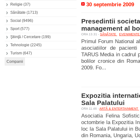
30 septembrie 2009
Religie
(37)
Sănătate
(1713)
Presedintii societ
Social
(9496)
management al bol
Sport
(577)
ORA 13.31 -
SĂNĂTATE
EVENIMENT
Ştiinţă / Cercetare
(199)
Primul Forum National al 
Tehnologie
(2245)
asociatiilor de pacienti
Turism
(647)
TARUS Media in cadrul pr
bolilor cronice din Ro
2009. Fo...
Expozitia internati
Sala Palatului
ORA 11.46 -
ARTĂ & ENTERTAINMENT
Asociatia Felina Sofisti
octombrie la Expozitia I
loc la Sala Palatului in B
din Romania, Ungaria, Ucra