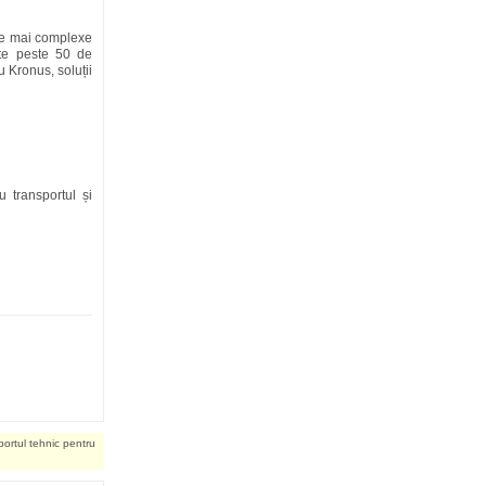
ele mai complexe
te peste 50 de
u Kronus, soluții
 transportul și
portul tehnic pentru