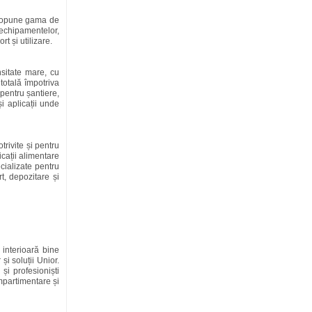
 propune gama de
 echipamentelor,
rt și utilizare.
sitate mare, cu
totală împotriva
 pentru șantiere,
și aplicații unde
trivite și pentru
icații alimentare
cializate pentru
t, depozitare și
 interioară bine
și soluții Unior.
și profesioniști
mpartimentare și