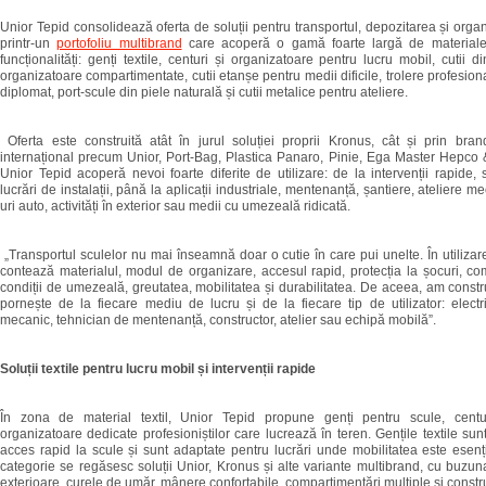
Unior Tepid consolidează oferta de soluții pentru transportul, depozitarea și organ
printr-un
portofoliu multibrand
care acoperă o gamă foarte largă de materiale,
funcționalități: genți textile, centuri și organizatoare pentru lucru mobil, cutii d
organizatoare compartimentate, cutii etanșe pentru medii dificile, trolere profesiona
diplomat, port-scule din piele naturală și cutii metalice pentru ateliere.
Oferta este construită atât în jurul soluției proprii Kronus, cât și prin bran
internațional precum Unior, Port-Bag, Plastica Panaro, Pinie, Ega Master Hepco &
Unior Tepid acoperă nevoi foarte diferite de utilizare: de la intervenții rapide, 
lucrări de instalații, până la aplicații industriale, mentenanță, șantiere, ateliere m
uri auto, activități în exterior sau medii cu umezeală ridicată.
„Transportul sculelor nu mai înseamnă doar o cutie în care pui unelte. În utilizar
contează materialul, modul de organizare, accesul rapid, protecția la șocuri, c
condiții de umezeală, greutatea, mobilitatea și durabilitatea. De aceea, am constru
pornește de la fiecare mediu de lucru și de la fiecare tip de utilizator: electric
mecanic, tehnician de mentenanță, constructor, atelier sau echipă mobilă”.
Soluții textile pentru lucru mobil și intervenții rapide
În zona de material textil, Unior Tepid propune genți pentru scule, centur
organizatoare dedicate profesioniștilor care lucrează în teren. Gențile textile sun
acces rapid la scule și sunt adaptate pentru lucrări unde mobilitatea este esenț
categorie se regăsesc soluții Unior, Kronus și alte variante multibrand, cu buzuna
exterioare, curele de umăr, mânere confortabile, compartimentări multiple și constr