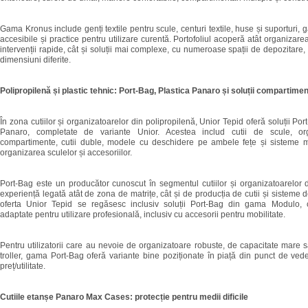
Gama Kronus include genți textile pentru scule, centuri textile, huse și suporturi, g
accesibile și practice pentru utilizare curentă. Portofoliul acoperă atât organizar
intervenții rapide, cât și soluții mai complexe, cu numeroase spații de depozitare,
dimensiuni diferite.
Polipropilenă și plastic tehnic: Port-Bag, Plastica Panaro și soluții compartime
În zona cutiilor și organizatoarelor din polipropilenă, Unior Tepid oferă soluții Por
Panaro, completate de variante Unior. Acestea includ cutii de scule, or
compartimente, cutii duble, modele cu deschidere pe ambele fețe și sisteme 
organizarea sculelor și accesoriilor.
Port-Bag este un producător cunoscut în segmentul cutiilor și organizatoarelor d
experiență legată atât de zona de matrițe, cât și de producția de cutii și sisteme d
oferta Unior Tepid se regăsesc inclusiv soluții Port-Bag din gama Modulo, c
adaptate pentru utilizare profesională, inclusiv cu accesorii pentru mobilitate.
Pentru utilizatorii care au nevoie de organizatoare robuste, de capacitate mare sa
troller, gama Port-Bag oferă variante bine poziționate în piață din punct de vede
preț/utilitate.
Cutiile etanșe Panaro Max Cases: protecție pentru medii dificile