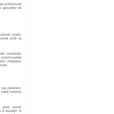
ii profesionale
i aplicațiilor de
aturală: centuri,
această zonă se
tă rezistenței,
 sculele purtate
ri, instalatori,
zuale.
ii sau partenere,
 cutiile metalice
 grele, pentru
ă și durabilă. În