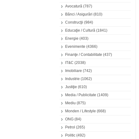
Avocatură
(787)
Bănci / Asigurări
(810)
Construcţii
(984)
Educaţie / Cultură
(1841)
Energie
(403)
Evenimente
(4366)
Finanţe / Contabilitate
(437)
IT&C
(2038)
Imobiliare
(742)
Industrie
(1062)
Justiţie
(610)
Media / Publicitate
(1409)
Mediu
(875)
Monden / Lifestyle
(668)
ONG
(84)
Petrol
(265)
Politic
(492)