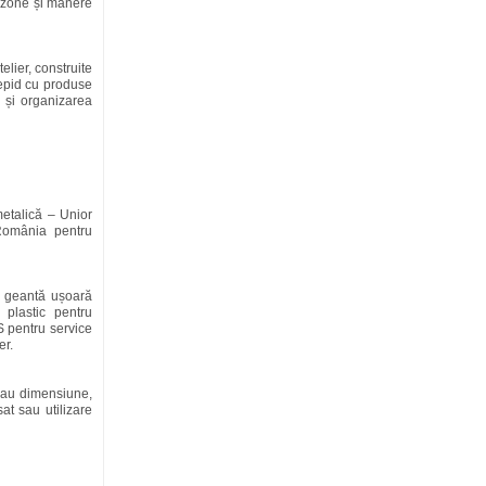
 zone și mânere
elier, construite
Tepid cu produse
ă și organizarea
 metalică – Unior
România pentru
ă: geantă ușoară
 plastic pentru
S pentru service
er.
 sau dimensiune,
sat sau utilizare