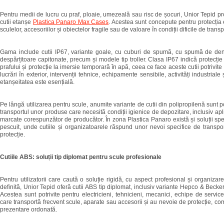
Pentru medii de lucru cu praf, ploaie, umezeală sau risc de șocuri, Unior Tepid
cutii etanșe
Plastica Panaro Max Cases
. Acestea sunt concepute pentru protecția
sculelor, accesoriilor și obiectelor fragile sau de valoare în condiții dificile de transpo
Gama include cutii IP67, variante goale, cu cuburi de spumă, cu spumă de den
despărțitoare capitonate, precum și modele tip troller. Clasa IP67 indică protecție 
prafului și protecție la imersie temporară în apă, ceea ce face aceste cutii potrivite
lucrări în exterior, intervenții tehnice, echipamente sensibile, activități industriale 
etanșeitatea este esențială.
Pe lângă utilizarea pentru scule, anumite variante de cutii din polipropilenă sunt po
transportul unor produse care necesită condiții igienice de depozitare, inclusiv apl
marcate corespunzător de producător. În zona Plastica Panaro există și soluții spe
pescuit, unde cutiile și organizatoarele răspund unor nevoi specifice de transpor
protecție.
Cutiile ABS: soluții tip diplomat pentru scule profesionale
Pentru utilizatorii care caută o soluție rigidă, cu aspect profesional și organizare
definită, Unior Tepid oferă cutii ABS tip diplomat, inclusiv variante Hepco & Becker 
Acestea sunt potrivite pentru electricieni, tehnicieni, mecanici, echipe de service 
care transportă frecvent scule, aparate sau accesorii și au nevoie de protecție, co
prezentare ordonată.