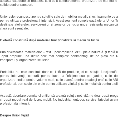
această categorie se regăsesc cutii cu 5 compartimente, organizare pe mai multe
solide pentru transport.
Unior este recunoscut pentru soluțiile sale de mobilier metalic și echipamente de at
pentru utilizare profesională intensivă. Acest segment completează oferta Unior 
destinate atelierelor, service-urilor și zonelor de lucru unde rezistența mecanic
clară sunt esențiale.
O ofertă construită după material, funcționalitate și mediu de lucru
Prin diversitatea materialelor – textil, polipropilenă, ABS, piele naturală și tablă
Tepid propune una dintre cele mai complete sortimentații de pe piața din 
transportul și organizarea sculelor.
Portofoliul nu este construit doar ca listă de produse, ci ca soluție funcțional
pentru intervenții, centură pentru lucru la înălțime sau pe șantier, cutie de
organizare, troller pentru volume mari, cutie etanșă pentru ploaie și praf, cutie AB
profesional, port-scule din piele pentru utilizare zilnică și cutie metalică pentru ateli
Această abordare permite clienților să aleagă soluția potrivită nu doar după preț
ci după modul real de lucru: mobil, fix, industrial, outdoor, service, bricolaj avan
profesională intensă.
Despre Unior Tepid