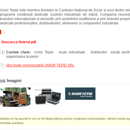
Unior Tepid este membru fondator al Centrului Național de Scule și unul dintre c
programe românești dedicate sculelor industriale de mână. Compania reuneș
branduri internaționale și dezvoltă, prin portofoliul multibrand și prin brandul propri
dedicate profesioniștilor, distribuitorilor, atelierelor și companiilor industriale.
.
Descarca fisierul pdf
Cuvinte cheie:
Unior Tepid scule industriale distribuitor soluții pentru
organizarea sculelor
Vezi toate comunicatele UNIOR TEPID SRL
Imagini
ediafax nu îşi asumă în nici un fel răspunderea pentru conţinutul comunicatelor, oferind numai su
ransmisia acestora.