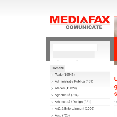
»
Căutare avansată
Toate
(19543)
U
Administraţie Publică
(459)
g
Afaceri
(15029)
s
Agricultură
(794)
Arhitectură / Design
(221)
12
Artă & Entertainment
(1096)
Auto
(725)