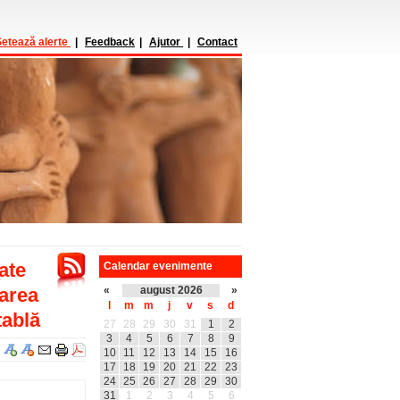
etează alerte
|
Feedback
|
Ajutor
|
Contact
ate
Calendar evenimente
zarea
«
august 2026
»
l
m
m
j
v
s
d
tablă
27
28
29
30
31
1
2
3
4
5
6
7
8
9
10
11
12
13
14
15
16
17
18
19
20
21
22
23
24
25
26
27
28
29
30
31
1
2
3
4
5
6