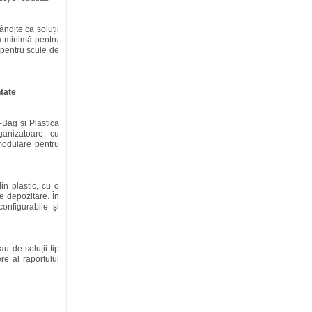
ândite ca soluții
ea minimă pentru
 pentru scule de
ntate
t-Bag și Plastica
ganizatoare cu
modulare pentru
in plastic, cu o
e depozitare. În
onfigurabile și
u de soluții tip
re al raportului