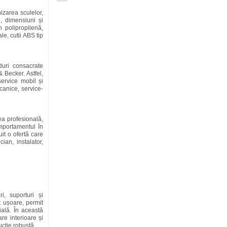
izarea sculelor,
 dimensiuni și
in polipropilenă,
le, cutii ABS tip
duri consacrate
 Becker. Astfel,
service mobil și
ecanice, service-
ea profesională,
omportamentul în
it o ofertă care
ian, instalator,
i, suporturi și
t ușoare, permit
ială. În această
re interioare și
ucție robustă.