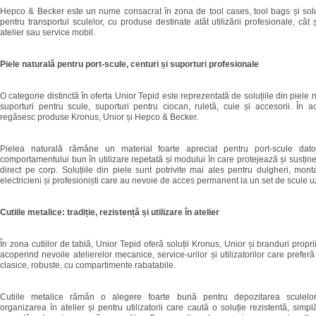
Hepco & Becker este un nume consacrat în zona de tool cases, tool bags și soluț
pentru transportul sculelor, cu produse destinate atât utilizării profesionale, cât ș
atelier sau service mobil.
Piele naturală pentru port-scule, centuri și suporturi profesionale
O categorie distinctă în oferta Unior Tepid este reprezentată de soluțiile din piele n
suporturi pentru scule, suporturi pentru ciocan, ruletă, cuie și accesorii. În 
regăsesc produse Kronus, Unior și Hepco & Becker.
Pielea naturală rămâne un material foarte apreciat pentru port-scule datori
comportamentului bun în utilizare repetată și modului în care protejează și susține
direct pe corp. Soluțiile din piele sunt potrivite mai ales pentru dulgheri, montato
electricieni și profesioniști care au nevoie de acces permanent la un set de scule u
Cutiile metalice: tradiție, rezistență și utilizare în atelier
În zona cutiilor de tablă, Unior Tepid oferă soluții Kronus, Unior și branduri propr
acoperind nevoile atelierelor mecanice, service-urilor și utilizatorilor care preferă
clasice, robuste, cu compartimente rabatabile.
Cutiile metalice rămân o alegere foarte bună pentru depozitarea sculelor
organizarea în atelier și pentru utilizatorii care caută o soluție rezistentă, simpl