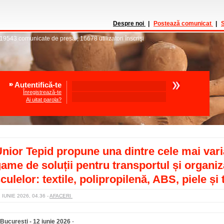
Despre noi
|
Postează comunicat
|
S
19543
comunicate de presă
,
16678
utilizatori înscrişi
Autentifică-te
Înregistrează-te
Ai uitat parola?
nior Tepid propune una dintre cele mai vari
ame de soluții pentru transportul și organi
culelor: textile, polipropilenă, ABS, piele și 
 IUNIE 2026, 04.36
-
AFACERI
Bucuresti - 12 iunie 2026
-